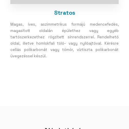
Stratos
Magas, íves, aszimmetrikus formájú medencefedés,
magasított oldalán épülethez vagy egyéb
tartószerkezethez rögzített sínrendszerrel. Rendelhető
oldal, illetve homlokfali tóló- vagy nyílóajtóval. Kérésre
cellás polikarbonát vagy tömör, víztiszta polikarbonát
üvegezéssel készül.