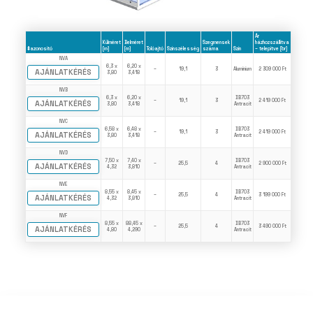
Ár
Külméret
Belméret
Szegmensek
házhozszállítva
#azonosító
[m]
[m]
Tolóajtó
Színszélesség
száma
Szín
– telepítve [br]
NVA
6,3 x
6,20 x
–
19,1
3
Aluminium
2 309 000 Ft
AJÁNLATKÉRÉS
3,80
3,418
NVB
6,3 x
6,20 x
DB703
–
19,1
3
2 419 000 Ft
AJÁNLATKÉRÉS
3,80
3,418
Antracit
NVC
6,58 x
6,48 x
DB703
–
19,1
3
2 419 000 Ft
AJÁNLATKÉRÉS
3,80
3,418
Antracit
NVD
7,50 x
7,40 x
DB703
–
25,5
4
2 900 000 Ft
AJÁNLATKÉRÉS
4,32
3,810
Antracit
NVE
8,55 x
8,45 x
DB703
–
25,5
4
3 199 000 Ft
AJÁNLATKÉRÉS
4,32
3,810
Antracit
NVF
8,55 x
88,45 x
DB703
–
25,5
4
3 490 000 Ft
AJÁNLATKÉRÉS
4,80
4,290
Antracit