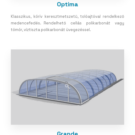
Optima
Klasszikus, körív keresztmetszetű, tolóajtóval rendelkező
medencefedés. Rendelhető cellás polikarbonát vagy
tömör, víztiszta polikarbonát üvegezéssel.
Grande